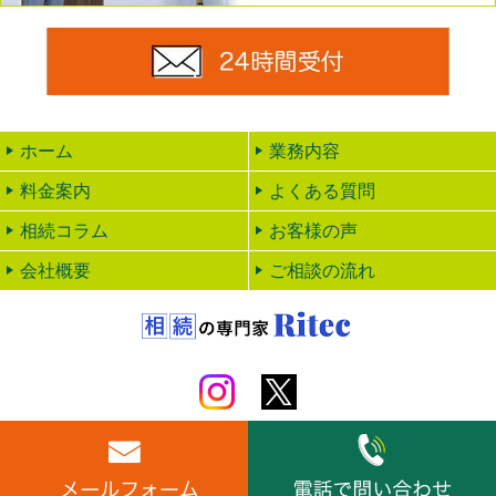
24時
ホーム
業務内容
料金案内
よくある質問
相続コラム
お客様の声
会社概要
ご相談の流れ
Copyright © 岐阜 相続手続き・相続税申告【リテック】
運営：行政書士法人リテック
岐阜県岐阜市加納寿町4丁目1番地 加納寿ビル3階