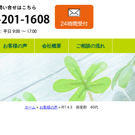
相続手続き・相
24時間受付
運営：行政書士
お電話でのお問い合
お客様の声
会社概要
ご相談の流れ
ホーム
»
お客様の声
»
R7.4.3 揖斐郡 40代