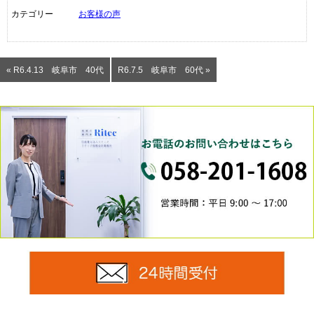
カテゴリー
お客様の声
« R6.4.13 岐阜市 40代
R6.7.5 岐阜市 60代 »
0
24時