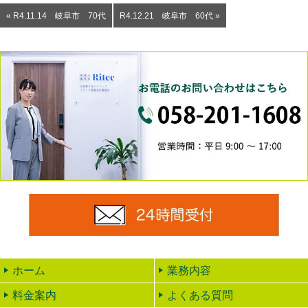
« R4.11.14 岐阜市 70代
R4.12.21 岐阜市 60代 »
0
24時
ホーム
業務内容
料金案内
よくある質問