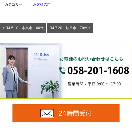
カテゴリー
お客様の声
« R4.5.10 本巣市 60代
R4.7.20 岐阜市 70代 »
0
24時