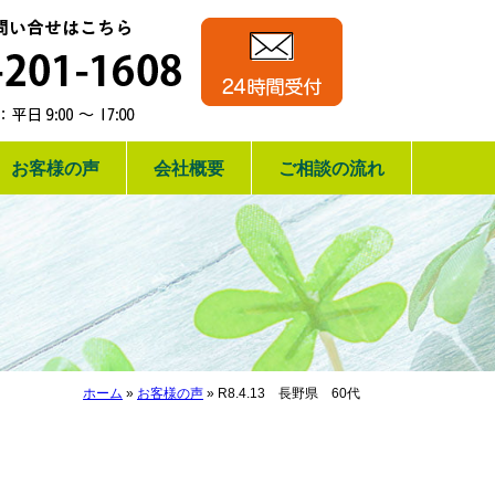
相続手続き・相
24時間受付
運営：行政書士
お電話でのお問い合
お客様の声
会社概要
ご相談の流れ
ホーム
»
お客様の声
»
R8.4.13 長野県 60代