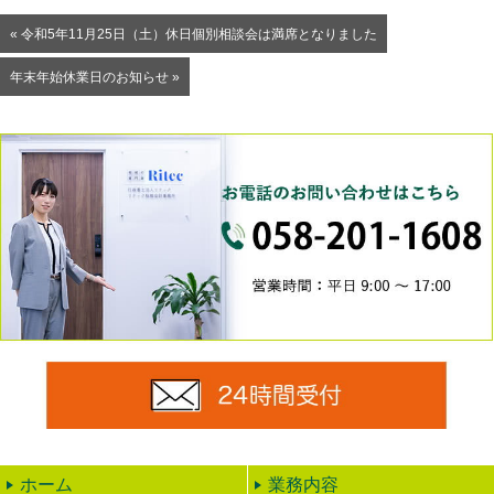
« 令和5年11月25日（土）休日個別相談会は満席となりました
年末年始休業日のお知らせ »
0
24時
ホーム
業務内容