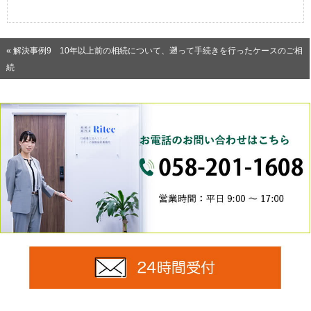
« 解決事例9 10年以上前の相続について、遡って手続きを行ったケースのご相
続
0
24時